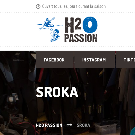
Ouvert tous les jours durant la saison
FACEBOOK
INSTAGRAM
TIKT
SROKA
H2O PASSION
SROKA