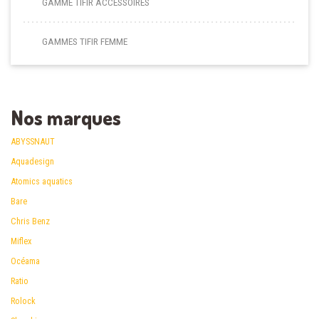
GAMME TIFIR ACCESSOIRES
GAMMES TIFIR FEMME
Nos marques
ABYSSNAUT
Aquadesign
Atomics aquatics
Bare
Chris Benz
Miflex
Océama
Ratio
Rolock