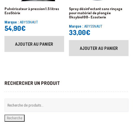
Pulvérisateur à pression 1.5 litres
Spray désinfectant sans rinçage
EcoStérix
pour matériel de plongée
Oksybio100- Ecosterix
Marque :
ABYSSNAUT
54,90
€
Marque :
ABYSSNAUT
33,00
€
AJOUTER AU PANIER
AJOUTER AU PANIER
RECHERCHER UN PRODUIT
Recherche