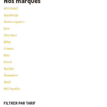
Nos marques
ABYSSNAUT
Aquadesign
Atomics aquatics
Bare
Chris Benz
Miflex
Océama
Ratio
Rolock
Sharskin
Shearwatrer
Sitech
Wild Republic
FILTRER PAR TARIF