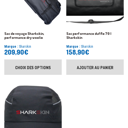
Sac de voyage Sharkskin,
Sac performance duffle 70 l
performance dry weelie
Sharkskin
Marque :
Sharskin
Marque :
Sharskin
209,90
€
158,90
€
CHOIX DES OPTIONS
AJOUTER AU PANIER