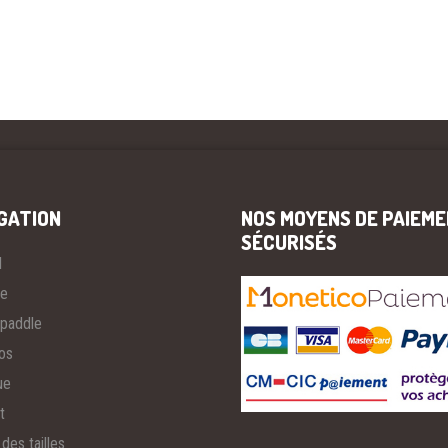
GATION
NOS MOYENS DE PAIEM
SÉCURISÉS
l
ée
paddle
os
ue
t
des tailles