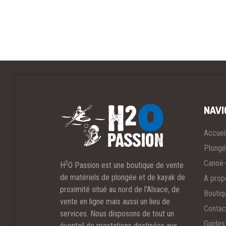
NAVI
Accuei
Plong
Canoë-
2
H
O Passion est une boutique de vente
de matériels de plongée et de kayak de
A prop
proximité situé au nord de l'Alsace, de
Boutiq
vente en ligne mais aussi un lieu de
Contac
services. Nous disposons de tout un
Guides 
éventail de prestations destinées aux