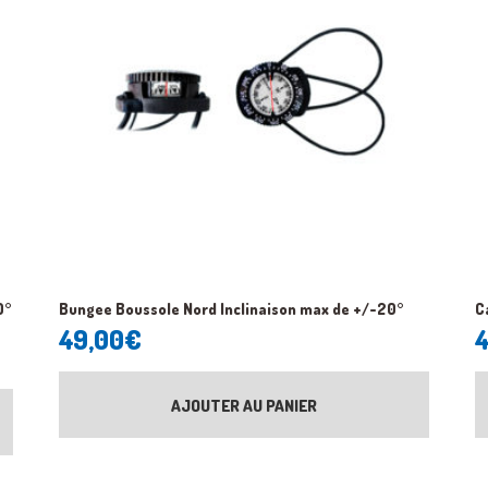
0°
Bungee Boussole Nord Inclinaison max de +/-20°
C
49,00
€
4
AJOUTER AU PANIER