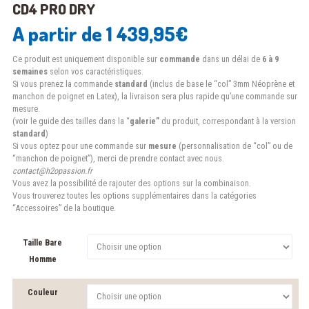
CD4 PRO DRY
A partir de
1 439,95
€
Ce produit est uniquement disponible sur
commande
dans un délai de
6 à 9
semaines
selon vos caractéristiques.
Si vous prenez la commande
standard
(inclus de base le “col” 3mm Néoprène et
manchon de poignet en Latex), la livraison sera plus rapide qu’une commande sur
mesure.
(voir le guide des tailles dans la “
galerie”
du produit, correspondant à la version
standard
)
Si vous optez pour une commande sur
mesure
(personnalisation de “col” ou de
“manchon de poignet”), merci de prendre contact avec nous.
contact@h2opassion.fr
Vous avez la possibilité de rajouter des options sur la combinaison.
Vous trouverez toutes les options supplémentaires dans la catégories
“Accessoires” de la boutique.
Taille Bare
Homme
Couleur