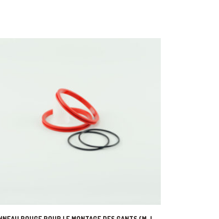
NNEAU ROUGE POUR LE MONTAGE DES GANTS (M-L-