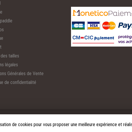
l
ée
paddle
os
ue
t
des tailles
ns légales
ions Générales de Vente
ue de confidentialité
.
lisation de cookies pour vous proposer une meilleure expérience et réalis