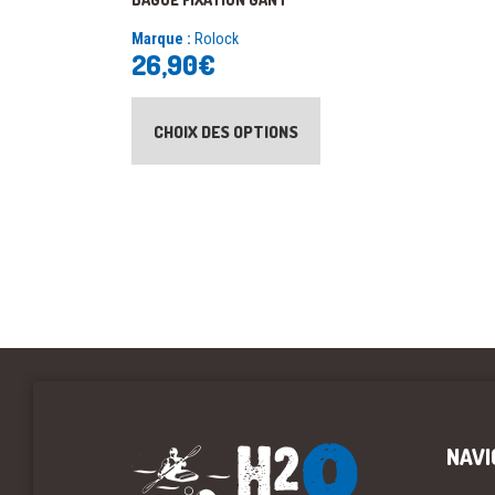
Marque :
Rolock
26,90
€
CHOIX DES OPTIONS
NAVI