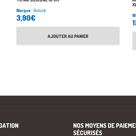
X
Marque :
Rolock
3,90
€
M
1
AJOUTER AU PANIER
GATION
NOS MOYENS DE PAIEM
SÉCURISÉS