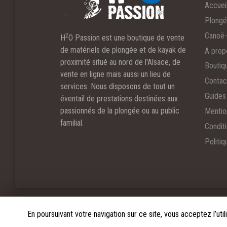
Accuei
Plong
Canoë-
2
H
O Passion est une boutique de vente
de matériels de plongée et de kayak de
A prop
proximité situé au nord de l'Alsace, de
Boutiq
vente en ligne mais aussi un lieu de
Contac
services. Nous disposons de tout un
Guides 
éventail de prestations destinées aux
passionnés de la plongée ou au public
Mentio
familial.
Condit
Politiq
Nicolas Schiff
- Création de site web professionnel
En poursuivant votre navigation sur ce site, vous acceptez l’uti